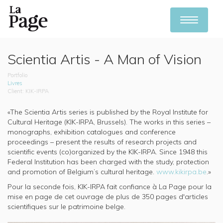
Toggle
navigation
Skip
to
Scientia Artis - A Man of Vision
main
content
Portfolio
Livres
KIK-IRPA
«The Scientia Artis series is published by the Royal Institute for
Cultural Heritage (KIK-IRPA, Brussels). The works in this series –
monographs, exhibition catalogues and conference
proceedings – present the results of research projects and
scientific events (co)organized by the KIK-IRPA. Since 1948 this
Federal Institution has been charged with the study, protection
and promotion of Belgium’s cultural heritage.
www.kikirpa.be
.»
Pour la seconde fois, KIK-IRPA fait confiance à La Page pour la
mise en page de cet ouvrage de plus de 350 pages d'articles
scientifiques sur le patrimoine belge.