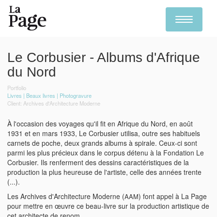
Toggle
navigation
Skip
to
Le Corbusier - Albums d'Afrique
main
content
du Nord
Portfolio
Livres
Beaux livres
Photogravure
Archives d'Architecture Moderne
À l'occasion des voyages qu'il fit en Afrique du Nord, en août
1931 et en mars 1933, Le Corbusier utilisa, outre ses habituels
carnets de poche, deux grands albums à spirale. Ceux-ci sont
parmi les plus précieux dans le corpus détenu à la Fondation Le
Corbusier. Ils renferment des dessins caractéristiques de la
production la plus heureuse de l'artiste, celle des années trente
(...).
Les Archives d'Architecture Moderne (
) font appel à La Page
AAM
pour mettre en œuvre ce beau-livre sur la production artistique de
cet architecte de renom.